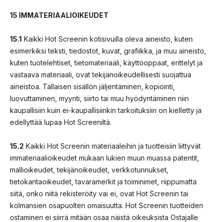
15 IMMATERIAALIOIKEUDET
15.1
Kaikki Hot Screenin kotisivuilla oleva aineisto, kuten
esimerkiksi teksti, tiedostot, kuvat, grafiikka, ja muu aineisto,
kuten tuotelehtiset, tietomateriaali, käyttöoppaat, erittelyt ja
vastaava materiaali, ovat tekijänoikeudellisesti suojattua
aineistoa. Tällaisen sisällön jäljentäminen, kopiointi,
luovuttaminen, myynti, siirto tai muu hyödyntäminen niin
kaupallisiin kuin ei-kaupallisiinkin tarkoituksiin on kielletty ja
edellyttää lupaa Hot Screeniltä.
15.2
Kaikki Hot Screenin materiaaleihin ja tuotteisiin liittyvät
immateriaalioikeudet mukaan lukien muun muassa patentit,
mallioikeudet, tekijänoikeudet, verkkotunnukset,
tietokantaoikeudet, tavaramerkit ja toiminimet, riippumatta
siitä, onko niitä rekisteröity vai ei, ovat Hot Screenin tai
kolmansien osapuolten omaisuutta. Hot Screenin tuotteiden
ostaminen ei siirrä mitään osaa näistä oikeuksista Ostajalle