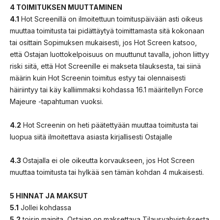
4 TOIMITUKSEN MUUTTAMINEN
4.1
Hot Screenillä on ilmoitettuun toimituspäivään asti oikeus
muuttaa toimitusta tai pidättäytyä toimittamasta sitä kokonaan
tai osittain Sopimuksen mukaisesti, jos Hot Screen katsoo,
että Ostajan luottokelpoisuus on muuttunut tavalla, johon liittyy
riski siitä, että Hot Screenille ei makseta tilauksesta, tai siinä
määrin kuin Hot Screenin toimitus estyy tai olennaisesti
häiriintyy tai käy kalliimmaksi kohdassa 16.1 määritellyn Force
Majeure -tapahtuman vuoksi.
4.2
Hot Screenin on heti päätettyään muuttaa toimitusta tai
luopua siitä ilmoitettava asiasta kirjallisesti Ostajalle
4.3
Ostajalla ei ole oikeutta korvaukseen, jos Hot Screen
muuttaa toimitusta tai hylkää sen tämän kohdan 4 mukaisesti.
5 HINNAT JA MAKSUT
5.1
Jollei kohdassa
5.2
toisin mainita, Ostajan on maksettava Tilausvahvistuksesta