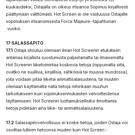
kuukaudeksi, Ostajalla on oikeus irtisanoa Sopimus kirjallisesti
päättymään välittömästi. Hot Screen ei ole vastuussa Ostajalle
sopimuksen irtisanomisesta Force Majeure -tapahtuman
vuoksi.
17 SALASSAPITO
17.1
Ostaja sitoutuu olemaan ilman Hot Screenin etukäteen
antamaa kirjallista suostumusta paljastamatta tai ilmaisematta
Hot Screenin liiketoimintaa koskevia tietoja (riippumatta siitä,
ovatko ne suullisia, kirjallisia, sähköisiä tai muussa muodossa),
joita voidaan pitää liiketai ammattisalaisuutena, tai muuten
olemaan käyttämättä näitä tietoja mihinkään muuhun
tarkoitukseen kuin sopimuksenmukaisten velvoitteidensa
täyttämiseen. Hot Screenin luottamuksellisiksi ilmoittamia
tietoja pidetään aina liike- tai ammattisalaisuutena.
17.2
Salassapitovelvollisuus ei koske tietoja, joiden Ostaja voi
osoittaa tulleen tietoonsa muuten kuin Hot Screen -