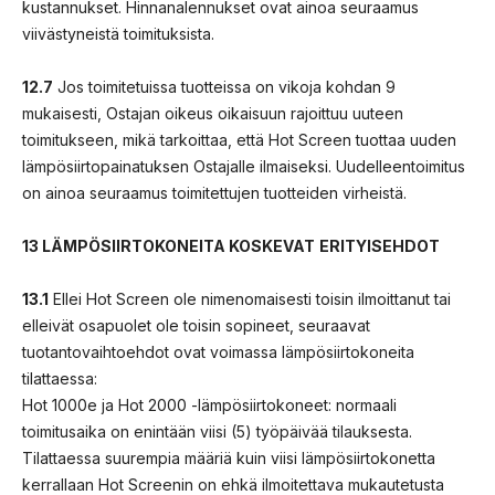
kustannukset. Hinnanalennukset ovat ainoa seuraamus
viivästyneistä toimituksista.
12.7
Jos toimitetuissa tuotteissa on vikoja kohdan 9
mukaisesti, Ostajan oikeus oikaisuun rajoittuu uuteen
toimitukseen, mikä tarkoittaa, että Hot Screen tuottaa uuden
lämpösiirtopainatuksen Ostajalle ilmaiseksi. Uudelleentoimitus
on ainoa seuraamus toimitettujen tuotteiden virheistä.
13 LÄMPÖSIIRTOKONEITA KOSKEVAT
ERITYISEHDOT
13.1
Ellei Hot Screen ole nimenomaisesti toisin ilmoittanut tai
elleivät osapuolet ole toisin sopineet, seuraavat
tuotantovaihtoehdot ovat voimassa lämpösiirtokoneita
tilattaessa:
Hot 1000e ja Hot 2000 -lämpösiirtokoneet: normaali
toimitusaika on enintään viisi (5) työpäivää tilauksesta.
Tilattaessa suurempia määriä kuin viisi lämpösiirtokonetta
kerrallaan Hot Screenin on ehkä ilmoitettava mukautetusta