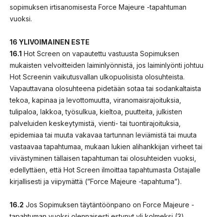
sopimuksen irtisanomisesta Force Majeure -tapahtuman
vuoksi.
16 YLIVOIMAINEN ESTE
16.1
Hot Screen on vapautettu vastuusta Sopimuksen
mukaisten velvoitteiden laiminlyönnistä, jos laiminlyönti johtuu
Hot Screenin vaikutusvallan ulkopuolisista olosuhteista.
Vapauttavana olosuhteena pidetään sotaa tai sodankaltaista
tekoa, kapinaa ja levottomuutta, viranomaisrajoituksia,
tulipaloa, lakkoa, työsulkua, kieltoa, puutteita, julkisten
palveluiden keskeytymistä, vienti- tai tuontirajoituksia,
epidemiaa tai muuta vakavaa tartunnan leviämistä tai muuta
vastaavaa tapahtumaa, mukaan lukien alihankkijan virheet tai
viivästyminen tällaisen tapahtuman tai olosuhteiden vuoksi,
edellyttäen, että Hot Screen ilmoittaa tapahtumasta Ostajalle
kirjallisesti ja viipymättä (”Force Majeure -tapahtuma”).
16.2
Jos Sopimuksen täytäntöönpano on Force Majeure -
tapahtuman vuoksi olennaisesti estynyt yli kolmeksi (3)