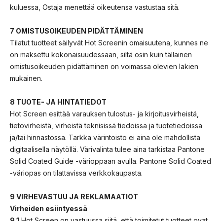
kuluessa, Ostaja menettää oikeutensa vastustaa sitä.
7 OMISTUSOIKEUDEN PIDÄTTÄMINEN
Tilatut tuotteet säilyvät Hot Screenin omaisuutena, kunnes ne
on maksettu kokonaisuudessaan, siltä osin kuin tällainen
omistusoikeuden pidättäminen on voimassa olevien lakien
mukainen.
8 TUOTE- JA HINTATIEDOT
Hot Screen esittää varauksen tulostus- ja kirjoitusvirheistä,
tietovirheistä, virheistä teknisissä tiedoissa ja tuotetiedoissa
ja/tai hinnastossa. Tarkka värintoisto ei aina ole mahdollista
digitaalisella näytöllä. Värivalinta tulee aina tarkistaa Pantone
Solid Coated Guide -värioppaan avulla. Pantone Solid Coated
-väriopas on tilattavissa verkkokaupasta.
9 VIRHEVASTUU JA REKLAMAATIOT
Virheiden esiintyessä
9.1
Hot Screen on vastuussa siitä, että toimitetut tuotteet ovat