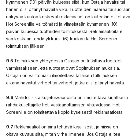
kymmenen (10) päivän kuluessa siitä, kun Ostaja havaitsi tai
hänen olisi pitänyt havaita vika. Tuotteiden määrää tai suoraan
näkyvää kuntoa koskevat reklamaatiot on kuitenkin esitettävä
Hot Screenille välittömästi ja viimeistään kymmenen (10)
päivän kuluessa tuotteiden toimituksesta. Reklamaatioita ei
saa koskaan tehdä yli kuusi (6) kuukautta Hot Screenin
toimituksen jälkeen.
9.5
Toimituksen yhteydessä Ostajan on tutkittava tuotteet
varmistaakseen, että tuotteet ovat Sopimuksen mukaisia.
Ostajan on välittömästi ilmoitettava tällaisen tutkimuksen
aikana havaitut virheet tai virheet, jotka olisi pitänyt havaita.
9.6
Mahdollisista kuljetusvaurioista on ilmoitettava kirjallisesti
rahdinkuljettajalle heti vastaanottamisen yhteydessä. Hot
Screenille on toimitettava kopio kyseisestä reklamaatiosta.
9.7
Reklamaatiot on aina tehtävä kirjallisesti, ja niissä on
oltava kuvaus siitä, miten virhe ilmenee. Jos Ostaja ei tee