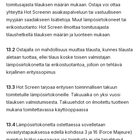
toimitusajasta tilauksen määrän mukaan. Ostaja voi ottaa
yhteyttä Hot Screenin asiakaspalveluun tai vastuulliseen
myyjään saadakseen lisätietoja. Muut lämpösiirtokoneet tai
erikoistuotanto: Hot Screen ilmoittaa toimitusajasta
tilaushetkellä tilauksen määrän ja luonteen mukaan.
13.2
Ostajalla on mahdollisuus muuttaa tilausta, kunnes tilausta
aletaan tuottaa, ellei tilaus koske toisen valmistajan
lämpösiirtokonetta tai erikoistuotantoa, jolloin on tehtävä
kirjallinen erityissopimus
13.3
Hot Screen tarjoaa erityisen toiminnallisen takuun
toimitetuille lämpösiirtokoneille. Takuuaika on yksi vuosi
tilauksen valmistumisesta. Takuuehdot on ilmoitettu tuotteen
mukana toimitettavassa käyttöoppaassa
13.4
Lämpösiirtokonetta ostettaessa sovelletaan
viivästystapauksessa edellä kohdissa 3 ja 16 (Force Majeure)
mainitun lisäksi seuraavaa: jos toimitusta ei ole tapahtunut