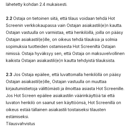
lähetetty kohdan 2.4 mukaisesti.
2.2
Ostaja on tietoinen siitä, että tilaus voidaan tehdä Hot
Screenin verkkokaupassa vain Ostajan asiakastili(e)n kautta.
Ostajan vastuulla on varmistaa, että henkilöillä, joilla on pääsy
Ostajan asiakastil(e)ille, on oikeus tehdä tilauksia ja solmia
sopimuksia tuotteiden ostamisesta Hot Screeniltä Ostajan
nimissä. Ostaja hyväksyy sen, että Ostaja on maksuvelvollinen
kaikista Ostajan asiakastili(e)n kautta tehdyistä tilauksista.
2.3
Jos Ostaja epäilee, että luvattomalla henkilöllä on pääsy
Ostajan asiakastil(e)ille, Ostajan vastuulla on muuttaa
kirjautumistietoja välittömästi ja ilmoittaa asiasta Hot Screenille.
Jos Hot Screen epäilee asiakastilin väärinkäyttöä tai että
luvaton henkilö on saanut sen käyttöönsä, Hot Screenillä on
oikeus estää tällainen asiakastili toistaiseksi tilausten
estämiseksi.
Tilausvahvistus