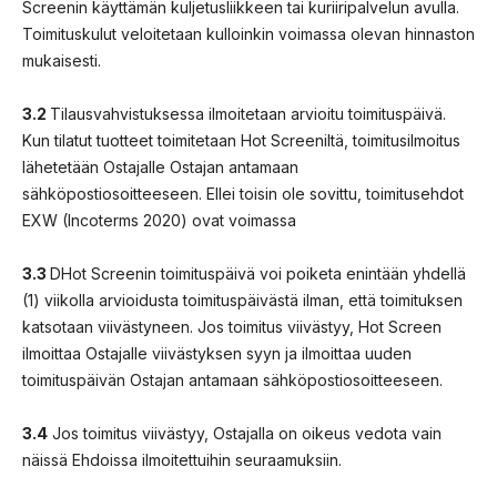
Screenin käyttämän kuljetusliikkeen tai kuriiripalvelun avulla.
Toimituskulut veloitetaan kulloinkin voimassa olevan hinnaston
mukaisesti.
3.2
Tilausvahvistuksessa ilmoitetaan arvioitu toimituspäivä.
Kun tilatut tuotteet toimitetaan Hot Screeniltä, toimitusilmoitus
lähetetään Ostajalle Ostajan antamaan
sähköpostiosoitteeseen. Ellei toisin ole sovittu, toimitusehdot
EXW (Incoterms 2020) ovat voimassa
3.3
DHot Screenin toimituspäivä voi poiketa enintään yhdellä
(1) viikolla arvioidusta toimituspäivästä ilman, että toimituksen
katsotaan viivästyneen. Jos toimitus viivästyy, Hot Screen
ilmoittaa Ostajalle viivästyksen syyn ja ilmoittaa uuden
toimituspäivän Ostajan antamaan sähköpostiosoitteeseen.
3.4
Jos toimitus viivästyy, Ostajalla on oikeus vedota vain
näissä Ehdoissa ilmoitettuihin seuraamuksiin.