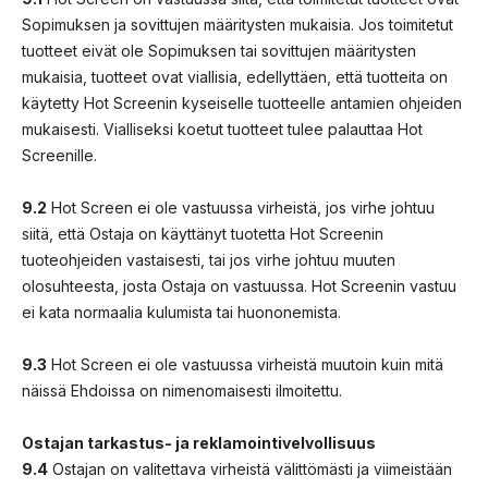
Sopimuksen ja sovittujen määritysten mukaisia. Jos toimitetut
tuotteet eivät ole Sopimuksen tai sovittujen määritysten
mukaisia, tuotteet ovat viallisia, edellyttäen, että tuotteita on
käytetty Hot Screenin kyseiselle tuotteelle antamien ohjeiden
mukaisesti. Vialliseksi koetut tuotteet tulee palauttaa Hot
Screenille.
9.2
Hot Screen ei ole vastuussa virheistä, jos virhe johtuu
siitä, että Ostaja on käyttänyt tuotetta Hot Screenin
tuoteohjeiden vastaisesti, tai jos virhe johtuu muuten
olosuhteesta, josta Ostaja on vastuussa. Hot Screenin vastuu
ei kata normaalia kulumista tai huononemista.
9.3
Hot Screen ei ole vastuussa virheistä muutoin kuin mitä
näissä Ehdoissa on nimenomaisesti ilmoitettu.
Ostajan tarkastus- ja reklamointivelvollisuus
9.4
Ostajan on valitettava virheistä välittömästi ja viimeistään