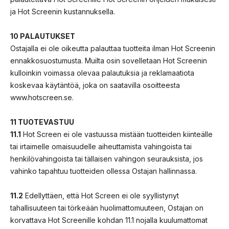
ja Hot Screenin kustannuksella.
10 PALAUTUKSET
Ostajalla ei ole oikeutta palauttaa tuotteita ilman Hot Screenin
ennakkosuostumusta. Muilta osin sovelletaan Hot Screenin
kulloinkin voimassa olevaa palautuksia ja reklamaatiota
koskevaa käytäntöä, joka on saatavilla osoitteesta
www.hotscreen.se.
11 TUOTEVASTUU
11.1
Hot Screen ei ole vastuussa mistään tuotteiden kiinteälle
tai irtaimelle omaisuudelle aiheuttamista vahingoista tai
henkilövahingoista tai tällaisen vahingon seurauksista, jos
vahinko tapahtuu tuotteiden ollessa Ostajan hallinnassa.
11.2
Edellyttäen, että Hot Screen ei ole syyllistynyt
tahallisuuteen tai törkeään huolimattomuuteen, Ostajan on
korvattava Hot Screenille kohdan 11.1 nojalla kuulumattomat