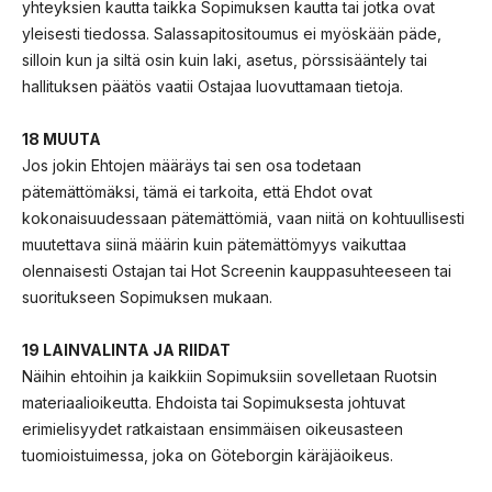
yhteyksien kautta taikka Sopimuksen kautta tai jotka ovat
yleisesti tiedossa. Salassapitositoumus ei myöskään päde,
silloin kun ja siltä osin kuin laki, asetus, pörssisääntely tai
hallituksen päätös vaatii Ostajaa luovuttamaan tietoja.
18 MUUTA
Jos jokin Ehtojen määräys tai sen osa todetaan
pätemättömäksi, tämä ei tarkoita, että Ehdot ovat
kokonaisuudessaan pätemättömiä, vaan niitä on kohtuullisesti
muutettava siinä määrin kuin pätemättömyys vaikuttaa
olennaisesti Ostajan tai Hot Screenin kauppasuhteeseen tai
suoritukseen Sopimuksen mukaan.
19 LAINVALINTA JA RIIDAT
Näihin ehtoihin ja kaikkiin Sopimuksiin sovelletaan Ruotsin
materiaalioikeutta. Ehdoista tai Sopimuksesta johtuvat
erimielisyydet ratkaistaan ensimmäisen oikeusasteen
tuomioistuimessa, joka on Göteborgin käräjäoikeus.