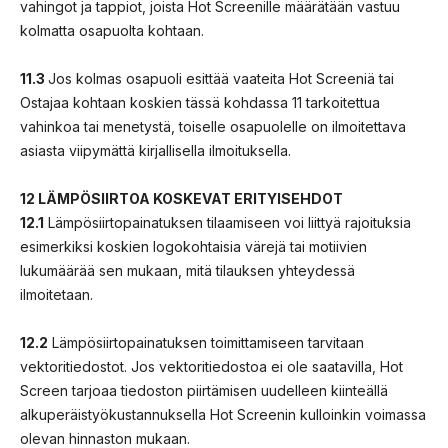
vahingot ja tappiot, joista Hot Screenille määrätään vastuu
kolmatta osapuolta kohtaan.
11.3
Jos kolmas osapuoli esittää vaateita Hot Screeniä tai
Ostajaa kohtaan koskien tässä kohdassa 11 tarkoitettua
vahinkoa tai menetystä, toiselle osapuolelle on ilmoitettava
asiasta viipymättä kirjallisella ilmoituksella.
12 LÄMPÖSIIRTOA KOSKEVAT ERITYISEHDOT
12.1
Lämpösiirtopainatuksen tilaamiseen voi liittyä rajoituksia
esimerkiksi koskien logokohtaisia värejä tai motiivien
lukumäärää sen mukaan, mitä tilauksen yhteydessä
ilmoitetaan.
12.2
Lämpösiirtopainatuksen toimittamiseen tarvitaan
vektoritiedostot. Jos vektoritiedostoa ei ole saatavilla, Hot
Screen tarjoaa tiedoston piirtämisen uudelleen kiinteällä
alkuperäistyökustannuksella Hot Screenin kulloinkin voimassa
olevan hinnaston mukaan.