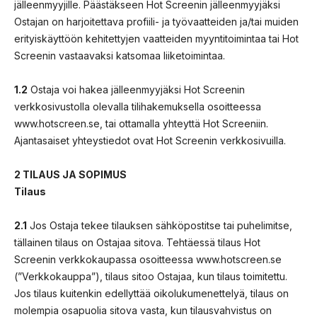
jälleenmyyjille. Päästäkseen Hot Screenin jälleenmyyjäksi
Ostajan on harjoitettava profiili- ja työvaatteiden ja/tai muiden
erityiskäyttöön kehitettyjen vaatteiden myyntitoimintaa tai Hot
Screenin vastaavaksi katsomaa liiketoimintaa.
1.2
Ostaja voi hakea jälleenmyyjäksi Hot Screenin
verkkosivustolla olevalla tilihakemuksella osoitteessa
www.hotscreen.se, tai ottamalla yhteyttä Hot Screeniin.
Ajantasaiset yhteystiedot ovat Hot Screenin verkkosivuilla.
2 TILAUS JA SOPIMUS
Tilaus
2.1
Jos Ostaja tekee tilauksen sähköpostitse tai puhelimitse,
tällainen tilaus on Ostajaa sitova. Tehtäessä tilaus Hot
Screenin verkkokaupassa osoitteessa www.hotscreen.se
(”Verkkokauppa”), tilaus sitoo Ostajaa, kun tilaus toimitettu.
Jos tilaus kuitenkin edellyttää oikolukumenettelyä, tilaus on
molempia osapuolia sitova vasta, kun tilausvahvistus on