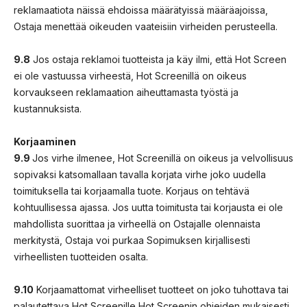
reklamaatiota näissä ehdoissa määrätyissä määräajoissa,
Ostaja menettää oikeuden vaateisiin virheiden perusteella.
9.8
Jos ostaja reklamoi tuotteista ja käy ilmi, että Hot Screen
ei ole vastuussa virheestä, Hot Screenillä on oikeus
korvaukseen reklamaation aiheuttamasta työstä ja
kustannuksista.
Korjaaminen
9.9
Jos virhe ilmenee, Hot Screenillä on oikeus ja velvollisuus
sopivaksi katsomallaan tavalla korjata virhe joko uudella
toimituksella tai korjaamalla tuote. Korjaus on tehtävä
kohtuullisessa ajassa. Jos uutta toimitusta tai korjausta ei ole
mahdollista suorittaa ja virheellä on Ostajalle olennaista
merkitystä, Ostaja voi purkaa Sopimuksen kirjallisesti
virheellisten tuotteiden osalta.
9.10
Korjaamattomat virheelliset tuotteet on joko tuhottava tai
palautettava Hot Screenille Hot Screenin ohjeiden mukaisesti