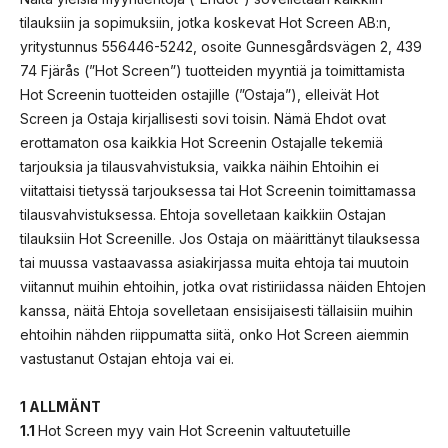
tilauksiin ja sopimuksiin, jotka koskevat Hot Screen AB:n,
yritystunnus 556446-5242, osoite Gunnesgårdsvägen 2, 439
74 Fjärås (”Hot Screen”) tuotteiden myyntiä ja toimittamista
Hot Screenin tuotteiden ostajille (”Ostaja”), elleivät Hot
Screen ja Ostaja kirjallisesti sovi toisin. Nämä Ehdot ovat
erottamaton osa kaikkia Hot Screenin Ostajalle tekemiä
tarjouksia ja tilausvahvistuksia, vaikka näihin Ehtoihin ei
viitattaisi tietyssä tarjouksessa tai Hot Screenin toimittamassa
tilausvahvistuksessa. Ehtoja sovelletaan kaikkiin Ostajan
tilauksiin Hot Screenille. Jos Ostaja on määrittänyt tilauksessa
tai muussa vastaavassa asiakirjassa muita ehtoja tai muutoin
viitannut muihin ehtoihin, jotka ovat ristiriidassa näiden Ehtojen
kanssa, näitä Ehtoja sovelletaan ensisijaisesti tällaisiin muihin
ehtoihin nähden riippumatta siitä, onko Hot Screen aiemmin
vastustanut Ostajan ehtoja vai ei.
1 ALLMÄNT
1.1
Hot Screen myy vain Hot Screenin valtuutetuille