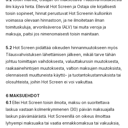
ilmi käyvä hinta. Elleivät Hot Screen ja Ostaja ole kirjallisesti
toisin sopineet, hinnat perustuvat Hot Screenin kulloinkin
voimassa olevaan hinnastoon, ja ne ilmoitetaan ilman
toimituskuluja, arvonlisäveroa (ALV) tai muita veroja ja
maksuja, paitsi jos nimenomaisesti toisin mainitaan.
5.2
Hot Screen pidättää oikeuden hinnanmuutokseen myös
Tilausvahvistuksen lähettämisen jälkeen, mikäli tarve tähän
johtuu toimittajan vaihdoksesta, valuuttakurssin muutoksesta,
raakaainehintojen muutoksesta, valtion maksujen muutoksista,
olennaisesti muuttuneista käyttö- ja tuotantokustannuksista tai
olosuhteista, joihin Hot Screen ei voi vaikuttaa.
6 MAKSUEHDOT
6.1
Ellei Hot Screen toisin ilmoita, maksu on suoritettava
laskua vastaan kolmenkymmenen (30) päivän maksuajalla
laskun päivämäärästä. Hot Screenillä on oikeus ilmoittaa
lyhyempi maksuaika tai vaatia ennakkomaksua tai vakuuksia,