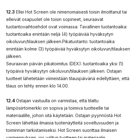
12.3
Ellei Hot Screen ole nimenomaisesti toisin ilmoittanut tai
elleivät osapuolet ole toisin sopineet, seuraavat
tuotantovaihtoehdot ovat voimassa: Tavallinen tuotantoaika:
tuotantoaika enintään neljä (4) työpäivää hyväksytyn
oikoluvun/tilauksen jälkeen.Pikatuotanto: tuotantoaika
enintään kolme (3) työpäivää hyväksytyn oikoluvun/tilauksen
jälkeen.
Seuraavan päivän pikatoimitus (DEX): tuotantoaika yksi (1)
työpäivä hyväksytyn oikoluvun/tilauksen jälkeen. Ostajan
tuotteet lähetetään viimeistään tilauspäivänä edellyttäen, että
tilaus on tehty ennen klo 14.00.
12.4
Ostajan vastuulla on varmistaa, että tilattu
lämpösiirtomerkki on sopiva ja toimiva tuotteelle tai
materiaalille, johon sitä käytetään. Ostajan pyynnöstä Hot
Screen lähettää ilmaisia tuotenäytteitä soveltuvuuden ja
toiminnan tarkistamiseksi. Hot Screen suorittaa ilmaisen
varmennuksen, jos valitun tuotteen tai materiaalin