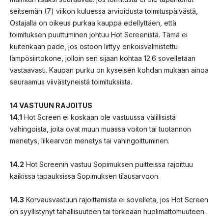
seitsemän (7) viikon kuluessa arvioidusta toimituspäivästä,
Ostajalla on oikeus purkaa kauppa edellyttäen, että
toimituksen puuttuminen johtuu Hot Screenistä. Tämä ei
kuitenkaan päde, jos ostoon liittyy erikoisvalmistettu
lämpösiirtokone, jolloin sen sijaan kohtaa 12.6 sovelletaan
vastaavasti. Kaupan purku on kyseisen kohdan mukaan ainoa
seuraamus viivästyneistä toimituksista.
14 VASTUUN RAJOITUS
14.1
Hot Screen ei koskaan ole vastuussa välillisistä
vahingoista, joita ovat muun muassa voiton tai tuotannon
menetys, liikearvon menetys tai vahingoittuminen.
14.2
Hot Screenin vastuu Sopimuksen puitteissa rajoittuu
kaikissa tapauksissa Sopimuksen tilausarvoon.
14.3
Korvausvastuun rajoittamista ei sovelleta, jos Hot Screen
on syyllistynyt tahallisuuteen tai törkeään huolimattomuuteen.