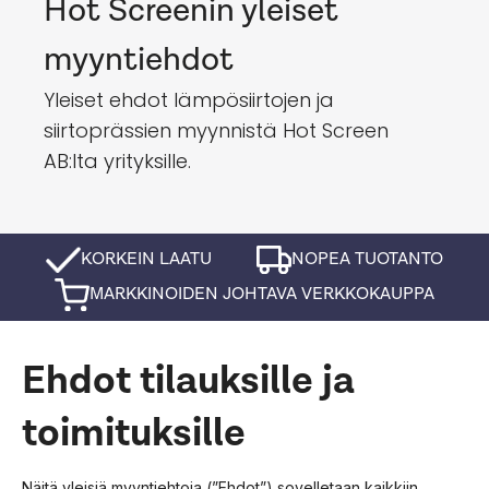
Hot Screenin yleiset
myyntiehdot
Yleiset ehdot lämpösiirtojen ja
siirtoprässien myynnistä Hot Screen
AB:lta yrityksille.
KORKEIN LAATU
NOPEA TUOTANTO
MARKKINOIDEN JOHTAVA VERKKOKAUPPA
Ehdot tilauksille ja
toimituksille
Näitä yleisiä myyntiehtoja (”Ehdot”) sovelletaan kaikkiin