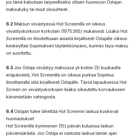
jos tämä katsotaan tarpeelliseksi ottaen huomioon Ostajan
maksukyky tai muut olosuhteet.
6.2
Maksun viivästyessä Hot Screenillä on oikeus
viivästyskorkoon korkolain (1975:365) mukaisesti. Lisäksi Hot
Screenillä on ilmoitettuaan asiasta kirjallisesti Ostajalle oikeus
keskeyttää Sopimuksen täytäntöönpano, kunnes täysi maksu
on suoritettu.
6.3
Jos Ostaja viivästyy maksussa yli kolme (3) kuukautta
eräpäivästä, Hot Screenillä on oikeus purkaa Sopimus
ilmoittamalla siitä kirjallisesti Ostajalle. Tässä tapauksessa Hot
Screen on viivästyskorkojen lisäksi oikeutettu korvaukseen
kärsimästään vahingosta.
6.4
Ostajan tulee lähettää Hot Screenin laskua koskevat
huomautukset
Hot Screenille kymmenen (10) päivän kuluessa laskun
päivämäärästä. Jos Ostaja ei vastusta laskua tämän ajan