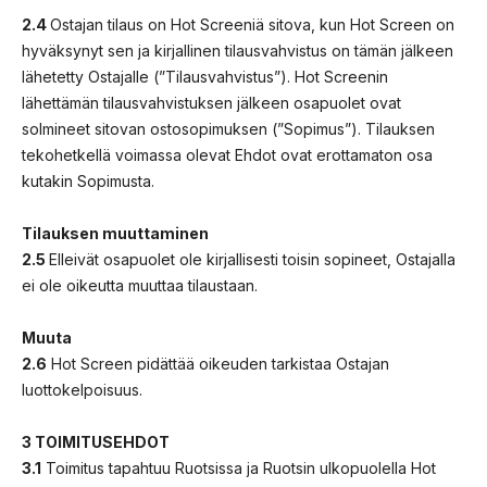
2.4
Ostajan tilaus on Hot Screeniä sitova, kun Hot Screen on
hyväksynyt sen ja kirjallinen tilausvahvistus on tämän jälkeen
lähetetty Ostajalle (”Tilausvahvistus”). Hot Screenin
lähettämän tilausvahvistuksen jälkeen osapuolet ovat
solmineet sitovan ostosopimuksen (”Sopimus”). Tilauksen
tekohetkellä voimassa olevat Ehdot ovat erottamaton osa
kutakin Sopimusta.
Tilauksen muuttaminen
2.5
Elleivät osapuolet ole kirjallisesti toisin sopineet, Ostajalla
ei ole oikeutta muuttaa tilaustaan.
Muuta
2.6
Hot Screen pidättää oikeuden tarkistaa Ostajan
luottokelpoisuus.
3 TOIMITUSEHDOT
3.1
Toimitus tapahtuu Ruotsissa ja Ruotsin ulkopuolella Hot