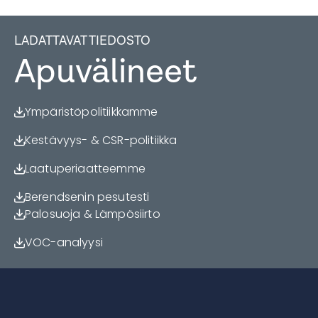
LADATTAVAT TIEDOSTO
Apuvälineet
Ympäristöpolitiikkamme
Kestävyys- & CSR-politiikka
Laatuperiaatteemme
Berendsenin pesutesti
Palosuoja & Lämpösiirto
VOC-analyysi