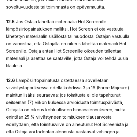
soveltuvuudesta tai toiminnasta on epävarmuutta.
12.5
Jos Ostaja lähettää materiaalia Hot Screenille
lämpösiirtopainatuksen malliksi, Hot Screen ei ota vastuuta
lähetetyn materiaalin sisällöstä tai muodosta. Ostajan vastuulla
on varmistaa, että Ostajalla on oikeus lähettää materiaali Hot
Screenille. Ostaja antaa Hot Screenille oikeuden tallentaa
materiaali ja asettaa se saataville, jotta Ostaja voi tehdä uusia
tilauksia.
12.6
Lämpösiirtopainatusta ostettaessa sovelletaan
viivästystapauksessa edellä kohdissa 3 ja 16 (Force Majeure)
mainitun lisäksi seuraavaa: jos toimitusta ei ole tapahtunut
seitsemän (7) viikon kuluessa arvioidusta toimituspäivästä,
Ostajalla on oikeus kohtuulliseen hinnanalennukseen, mutta
enintään 25 % viivästyneen toimituksen tilausarvosta
edellyttäen, että toimitusviive on aiheutunut Hot Screenistä ja
että Ostaja voi todentaa alennusta vastaavat vahingon ja