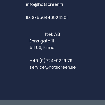
info@hotscreen.fi
ID: SE556446524201
Itek AB
Ehns gata 11
511 56, Kinna
+46 (0)724-02 16 79
service@hotscreen.se