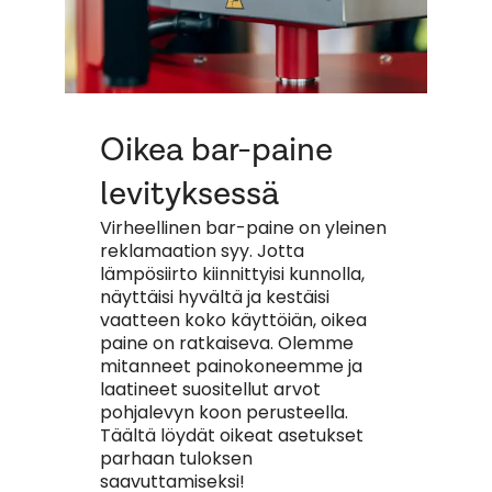
Oikea bar-paine
levityksessä
Virheellinen bar-paine on yleinen
reklamaation syy. Jotta
J
lämpösiirto kiinnittyisi kunnolla,
k
näyttäisi hyvältä ja kestäisi
l
vaatteen koko käyttöiän, oikea
j
paine on ratkaiseva. Olemme
k
mitanneet painokoneemme ja
l
laatineet suositellut arvot
s
pohjalevyn koon perusteella.
Täältä löydät oikeat asetukset
parhaan tuloksen
saavuttamiseksi!