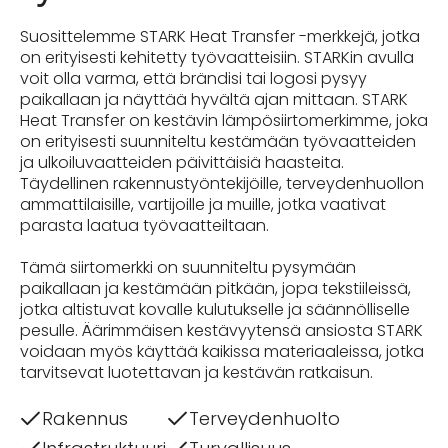
Suosittelemme STARK Heat Transfer -merkkejä, jotka
on erityisesti kehitetty työvaatteisiin. STARKin avulla
voit olla varma, että brändisi tai logosi pysyy
paikallaan ja näyttää hyvältä ajan mittaan. STARK
Heat Transfer on kestävin lämpösiirtomerkimme, joka
on erityisesti suunniteltu kestämään työvaatteiden
ja ulkoiluvaatteiden päivittäisiä haasteita.
Täydellinen rakennustyöntekijöille, terveydenhuollon
ammattilaisille, vartijoille ja muille, jotka vaativat
parasta laatua työvaatteiltaan.
Tämä siirtomerkki on suunniteltu pysymään
paikallaan ja kestämään pitkään, jopa tekstiileissä,
jotka altistuvat kovalle kulutukselle ja säännölliselle
pesulle. Äärimmäisen kestävyytensä ansiosta STARK
voidaan myös käyttää kaikissa materiaaleissa, jotka
tarvitsevat luotettavan ja kestävän ratkaisun.
Rakennus
Terveydenhuolto