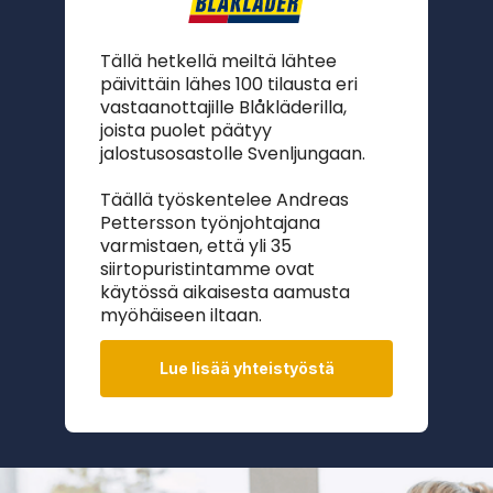
Tällä hetkellä meiltä lähtee
S
päivittäin lähes 100 tilausta eri
a
vastaanottajille Blåkläderilla,
N
joista puolet päätyy
t
jalostusosastolle Svenljungaan.
n
e
Täällä työskentelee Andreas
Pettersson työnjohtajana
varmistaen, että yli 35
siirtopuristintamme ovat
käytössä aikaisesta aamusta
myöhäiseen iltaan.
Lue lisää yhteistyöstä