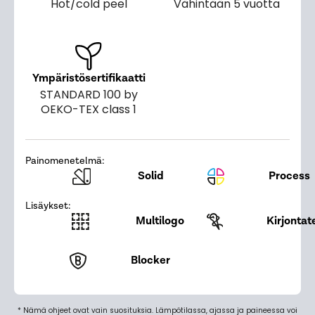
Hot/cold peel
Vähintään 5 vuotta
Ympäristösertifikaatti
STANDARD 100 by
OEKO-TEX class 1
Painomenetelmä:
Solid
Process
Lisäykset:
Multilogo
Kirjontat
Blocker
* Nämä ohjeet ovat vain suosituksia. Lämpötilassa, ajassa ja paineessa voi