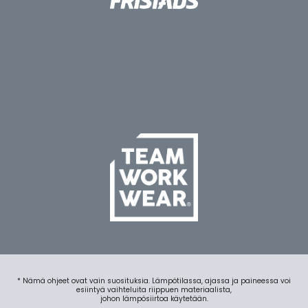
* Nämä ohjeet ovat vain suosituksia. Lämpötilassa, ajassa ja paineessa voi
esiintyä vaihteluita riippuen materiaalista,
johon lämpösiirtoa käytetään.