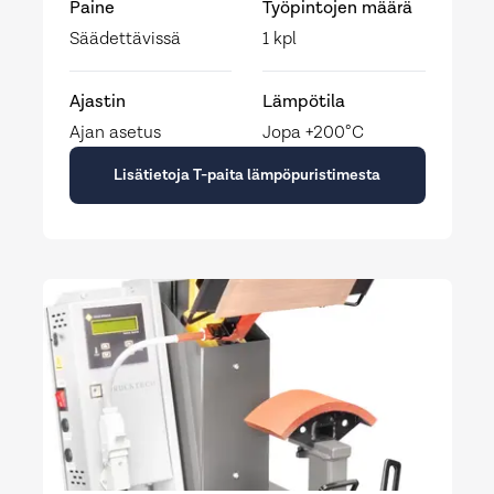
Paine
Työpintojen määrä
Säädettävissä
1 kpl
Ajastin
Lämpötila
Ajan asetus
Jopa +200°C
Lisätietoja T-paita lämpöpuristimesta