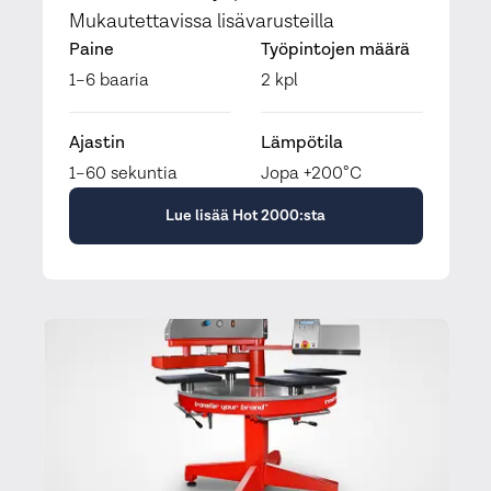
Mukautettavissa lisävarusteilla
Paine
Työpintojen määrä
1–6 baaria
2 kpl
Ajastin
Lämpötila
1–60 sekuntia
Jopa +200°C
Lue lisää Hot 2000:sta