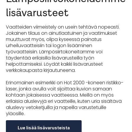
lisävarusteet
Vaatteiden viimeistely on usein tehtävä nopeasti.
Jokainen tilaus on ainutlaatuinen ja vaatimukset
muuttuvat myös, olipa kyseessä painatus
urheiluvaatteisiin tai logon lisääminen
työvaatteisiin. Lämpösiirtokoneitamme voi
täydentää erilaisilla lisävarusteilla työn
helpottamiseksi. Löydät kaikki lisävarusteet
verkkokaupasta kirjautuneena.
Erinomainen esimerkki on Hot 2000 -koneen ristikko-
laser, jonka avulla voit sijoittaa kuvion samaan
kohtaan jokaisessa vaatteessa. Meillä on myös
erilaisia aluslevyjä eri vaatteille, kuten uria sisältävä
aluslevy vetoketjuilla ja napeilla varustetuille
yläosille.
Lue lisää lisävarusteista