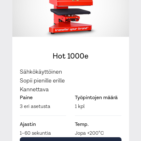
Hot 1000e
Sähkökäyttöinen
Sopii pienille erille
Kannettava
Paine
Työpintojen määrä
3 eri asetusta
1 kpl
Ajastin
Temp.
1–60 sekuntia
Jopa +200°C