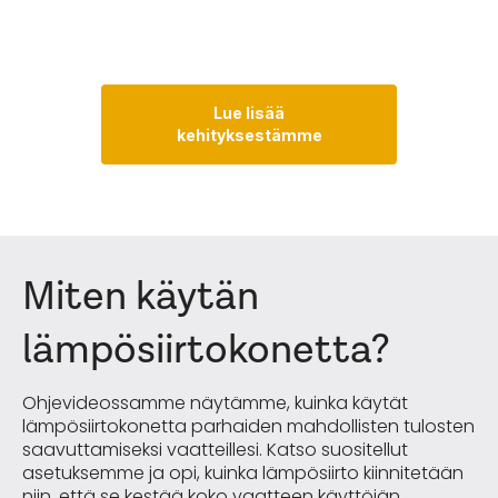
m
Lue lisää
kehityksestämme
Miten käytän
lämpösiirtokonetta?
Ohjevideossamme näytämme, kuinka käytät
lämpösiirtokonetta parhaiden mahdollisten tulosten
saavuttamiseksi vaatteillesi. Katso suositellut
asetuksemme ja opi, kuinka lämpösiirto kiinnitetään
niin, että se kestää koko vaatteen käyttöiän.