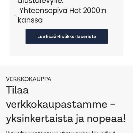
alustalevylle.
Yhteensopiva Hot 2000:n
kanssa
Lue lisää Ristikko-laserista
VERKKOKAUPPA
Tilaa
verkkokaupastamme –
yksinkertaista ja nopeaa!
Verkkokauppamme on aina avoinna tilauksillesi.