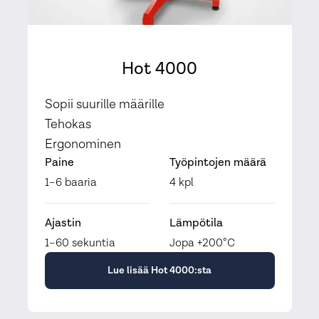
Hot 4000
Sopii suurille määrille
Tehokas
Ergonominen
Paine
Työpintojen määrä
1–6 baaria
4 kpl
Ajastin
Lämpötila
1–60 sekuntia
Jopa +200°C
Lue lisää Hot 4000:sta