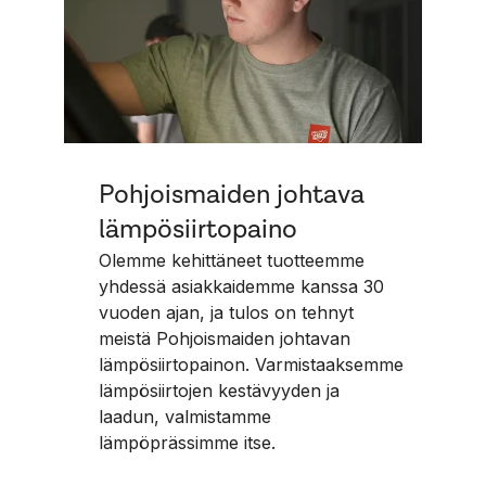
Pohjoismaiden johtava
lämpösiirtopaino
L
Olemme kehittäneet tuotteemme
l
yhdessä asiakkaidemme kanssa 30
v
vuoden ajan, ja tulos on tehnyt
j
meistä Pohjoismaiden johtavan
u
lämpösiirtopainon. Varmistaaksemme
s
lämpösiirtojen kestävyyden ja
y
laadun, valmistamme
m
L
lämpöprässimme itse.
m