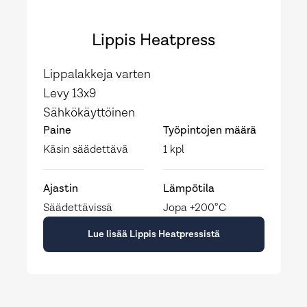
Lippis Heatpress
Lippalakkeja varten
Levy 13x9
Sähkökäyttöinen
Paine
Työpintojen määrä
Käsin säädettävä
1 kpl
Ajastin
Lämpötila
Säädettävissä
Jopa +200°C
Lue lisää Lippis Heatpressistä