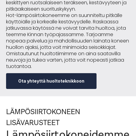
keskittyen ruotsalaiseen teräkseen, kestävyyteen ja
pitkäaikaiseen suorituskykyyn.
Hot-lämpösiirtokoneemme on suunniteltu pitkälle
käyttöiälle ja korkealle kestävyydelle. Raskaassa
jatkuvassa käytössä ne voivat tarvita huoltoa, jota
teemme Kinnan työpajassamme. Tarjoamme
nopeaa palvelua ja mahdollisuuden lainata koneen
huollon ajaksi, jotta voit minimoida seisokkiajat.
Omistautunut huoltotiimimme on aina saatavilla
neuvoja ja tukea varten, jotta voit nopeasti jatkaa
tuotantoa.
Ota yhteyttä huoltoteknikkoon
LÄMPÖSIIRTOKONEEN
LISÄVARUSTEET
Lämpösiirtokoneidemme