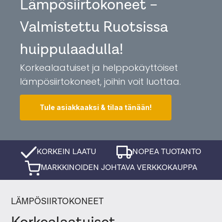
Lämpösiirtokoneet –
Valmistettu Ruotsissa
huippulaadulla!
Korkealaatuiset ja helppokäyttöiset
lämpösiirtokoneet, joihin voit luottaa.
Tule asiakkaaksi & tilaa tänään!
KORKEIN LAATU
NOPEA TUOTANTO
MARKKINOIDEN JOHTAVA VERKKOKAUPPA
LÄMPÖSIIRTOKONEET