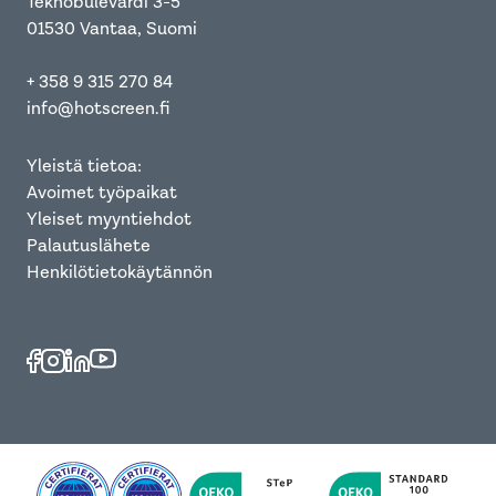
Teknobulevardi 3-5
01530 Vantaa, Suomi
+ 358 9 315 270 84
info@hotscreen.fi
Yleistä tietoa:
Avoimet työpaikat
Yleiset myyntiehdot
Palautuslähete
Henkilötietokäytännön