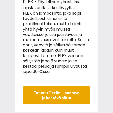
FLEX - Täydellinen yhdistelmä
L
joustavuutta ja kestävyyttä
L
FLEX on lämpösiirto, joka sopii
l
täydellisesti urheilu- ja
s
profiilivaatteisiin, mutta toimii
k
yhtä hyvin myös muissa
l
vaatteissa, joissa joustavuus ja
k
mukautuvuus ovat tärkeitä. Se on
m
ohut, venyvä ja säilyttää saman
korkean laadun kuin muut
L
lämpösiirtomme. FLEX voidaan
m
säilyttää jopa 5 vuotta ja se
m
kestää pesua ja rumpukuivausta
jopa 60°C:ssa.
Tutustu Flexiin – joustava
ja kestävä siirto