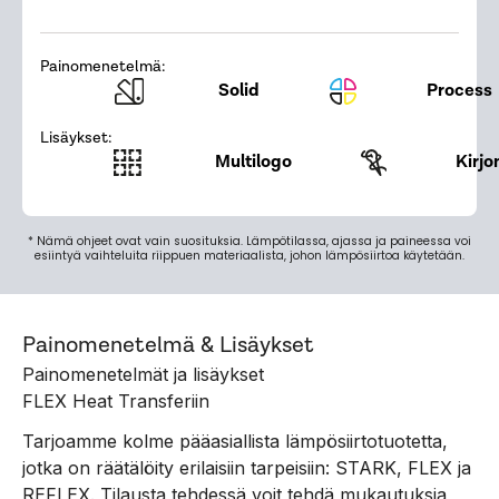
Painomenetelmä:
Solid
Process
Lisäykset:
Multilogo
Kirjo
* Nämä ohjeet ovat vain suosituksia. Lämpötilassa, ajassa ja paineessa voi
esiintyä vaihteluita riippuen materiaalista, johon lämpösiirtoa käytetään.
Painomenetelmä & Lisäykset
Painomenetelmät ja lisäykset
FLEX Heat Transferiin
Tarjoamme kolme pääasiallista lämpösiirtotuotetta,
jotka on räätälöity erilaisiin tarpeisiin: STARK, FLEX ja
REFLEX. Tilausta tehdessä voit tehdä mukautuksia