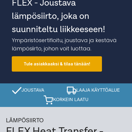
FLEX - Joustava
lämpösiirto, joka on
suunniteltu liikkeeseen!
Ympäristösertifioitu, joustava ja kestävä
lämpösiirto, johon voit luottaa.
Tule asiakkaaksi & tilaa tänään!
JOUSTAVA
LAAJA KÄYTTÖALUE
KORKEIN LAATU
LÄMPÖSIIRTO
FLEX Heat Transfer -