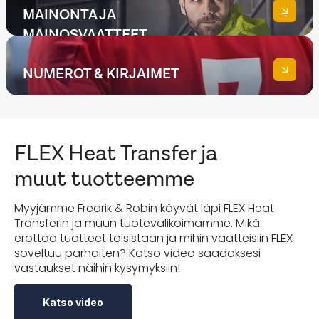
MAINONTA JA
MAINOSVAATTEET
NUMEROT & KIRJAIMET
Tutustu heijastinsiirtoihin
FLEX Heat Transfer ja
muut tuotteemme
Katso numerot ja kirjaimet
Myyjämme Fredrik & Robin käyvät läpi FLEX Heat
Transferin ja muun tuotevalikoimamme. Mikä
erottaa tuotteet toisistaan ja mihin vaatteisiin FLEX
soveltuu parhaiten? Katso video saadaksesi
vastaukset näihin kysymyksiin!
Katso video