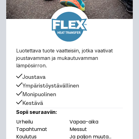
Luotettava tuote vaatteisiin, jotka vaativat
joustavamman ja mukautuvamman
lämpösiirron.
Joustava
Ympäristöystävällinen
Monipuolinen
Kestävä
Sopii seuraaviin:
Urheilu
Vapaa-aika
Tapahtumat
Messut
Koulutus
Ja paljon muuta...