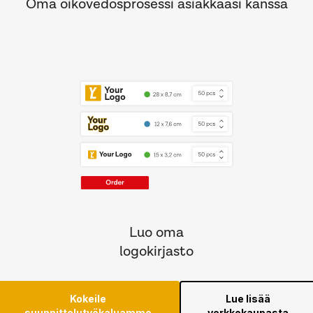
Oma oikovedosprosessi asiakkaasi kanssa
Luo oma
logokirjasto
Kokeile
Lue lisää
suunnittelutyökaluamme
verkkokaupasta