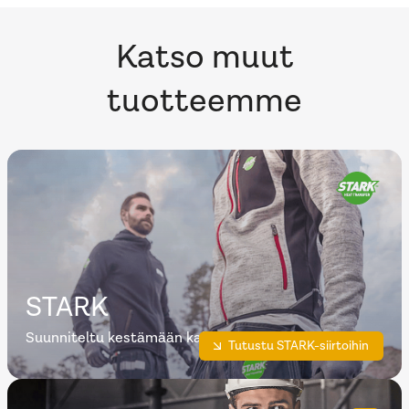
Katso muut
tuotteemme
STARK
Suunniteltu kestämään kaikkea!
Tutustu STARK-siirtoihin