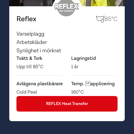
Reflex
85°C
Varselplagg
Arbetskläder
Synlighet i mörkret
Tvätt & Tork
Lagringstid
Upp till 85°C
1 år
Avlägsna plastbärare
Temp. applicering
Cold Peel
160°C
REFLEX Heat Transfer