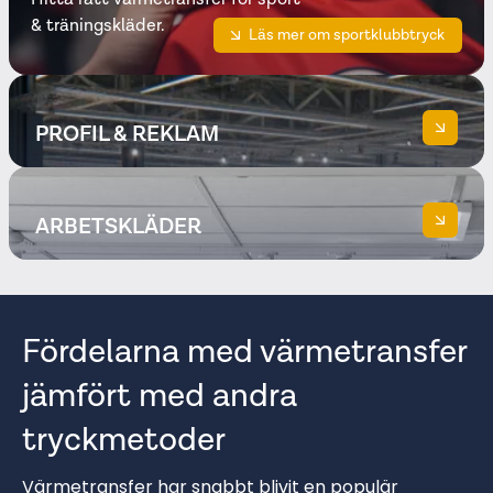
& träningskläder.
Läs mer om sportklubbtryck
PROFIL & REKLAM
ARBETSKLÄDER
Se våra profilreklamtryck
Fördelarna med värmetransfer
jämfört med andra
Upptäck arbetskläder
tryckmetoder
Värmetransfer har snabbt blivit en populär