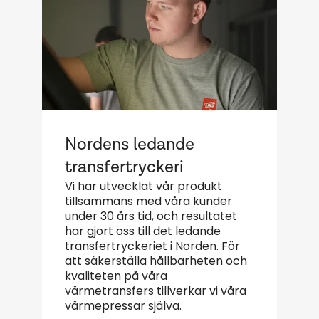
Nordens ledande
V
transfertryckeri
Vi har utvecklat vår produkt
V
tillsammans med våra kunder
v
under 30 års tid, och resultatet
s
har gjort oss till det ledande
v
transfertryckeriet i Norden. För
t
att säkerställa hållbarheten och
e
kvaliteten på våra
N
värmetransfers tillverkar vi våra
d
värmepressar själva.
h