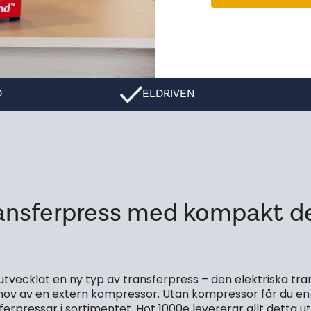
D
ELDRIVEN
transferpress med kompakt d
utvecklat en ny typ av transferpress – den elektriska tra
behov av en extern kompressor. Utan kompressor får du en
erpressar i sortimentet. Hot 1000e levererar allt detta