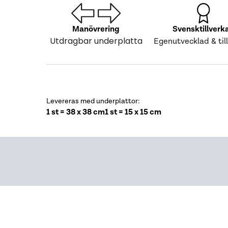
Manövrering
Svensktillverk
Utdragbar underplatta
Egenutvecklad & til
Levereras med underplattor:
1 st = 38 x 38 cm
1 st = 15 x 15 cm