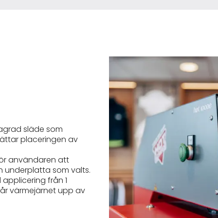
 lagrad släde som
ättar placeringen av
 för användaren att
n underplatta som valts.
 applicering från 1
 går värmejärnet upp av