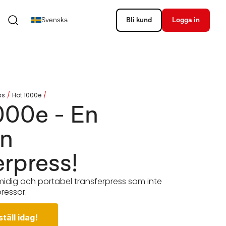
Svenska
Bli kund
Logga in
ss
Hot 1000e
000e - En
en
erpress!
smidig och portabel transferpress som inte
ressor.
ställ idag!