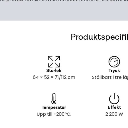
Produktspecifi
Storlek
Tryck
64 × 52 × 71/112 cm
Ställbart i tre l
Temperatur
Effekt
Upp till +200ºC.
2 200 W