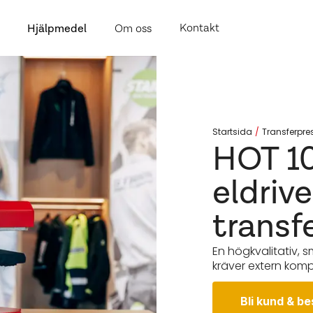
Kontakt
Hjälpmedel
Om oss
Startsida
Transferpre
HOT 1
eldriv
transf
En högkvalitativ, 
kräver extern komp
Bli kund & be