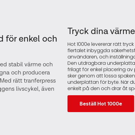
Tryck dina värm
d för enkel och
Hot 1000e levererar rätt tryck
flertalet inbyggda säkerhets
användaren, och inställninga
Den utdragbara underplattan
med stabil värme och
frilagt för enkel placering 
esigna och producera
sker genom att lossa spaken u
 Med rätt tranferpress
underplattan för byte. När du
ggens livscykel, även
enkelt på den och drar åt spa
Beställ Hot 1000e