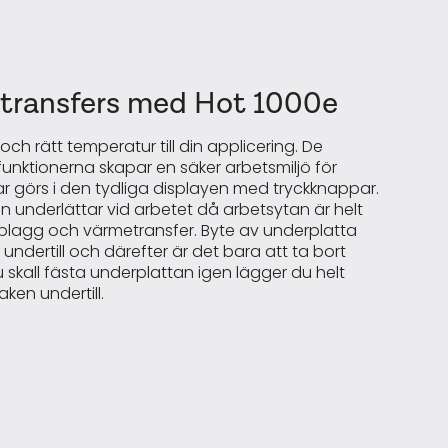
etransfers med Hot 1000e
 och rätt temperatur till din applicering. De
funktionerna skapar en säker arbetsmiljö för
r görs i den tydliga displayen med tryckknappar.
 underlättar vid arbetet då arbetsytan är helt
av plagg och värmetransfer. Byte av underplatta
ndertill och därefter är det bara att ta bort
 skall fästa underplattan igen lägger du helt
ken undertill.