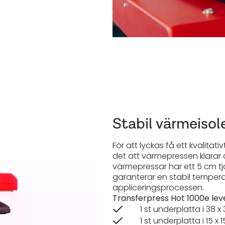
Stabil värmeisol
För att lyckas få ett kvalitati
det att värmepressen klarar 
värmepressar
har ett 5 cm t
garanterar en stabil tempera
appliceringsprocessen.
Transferpress Hot 1000e lev
1 st underplatta i 38 x
1 st underplatta i 15 x 