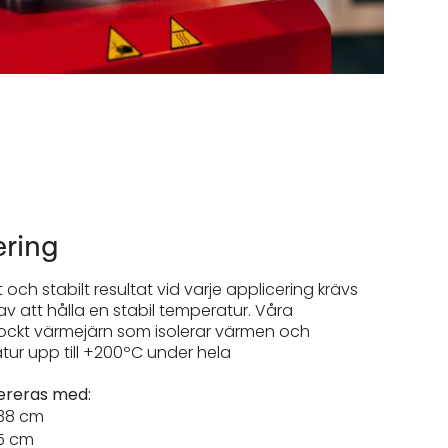
ering
vt och stabilt resultat vid varje applicering krävs
av att hålla en stabil temperatur.
Våra
jockt värmejärn som isolerar värmen och
tur upp till +200ºC under hela
ereras med:
 38 cm
15 cm