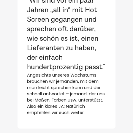
"Wir sind vor ein paar
Jahren „all in“ mit Hot
"
Screen gegangen und
f
sprechen oft darüber,
wie schön es ist, einen
Lieferanten zu haben,
s
der einfach
W
K
hundertprozentig passt."
P
Angesichts unseres Wachstums
B
brauchen wir jemanden, mit dem
l
man leicht sprechen kann und der
schnell antwortet – jemand, der uns
bei Maßen, Farben usw. unterstützt.
Also ein klares JA: Natürlich
empfehlen wir euch weiter.