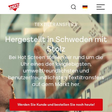
TEXTILTRANSFERS
Hergestellt in Schweden mit
Stolz
Bei Hot Screen stellen wir rund um die
Uhr eines der langlebigsten,
umweltfreundlichsten und
benutzerfreundlichsten Textiltransfers
auf dem Markt her.
Werden Sie Kunde und bestellen Sie noch heute!